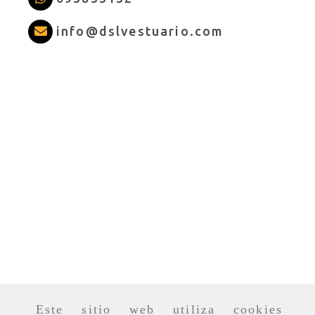
info
dslves
info
dslvestuario.com
Este sitio web utiliza cookies