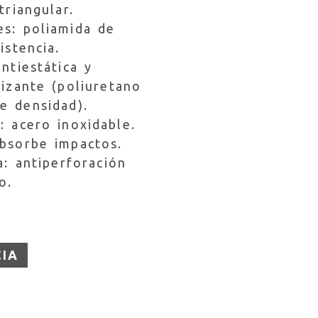
triangular.
s: poliamida de
istencia.
antiestática y
lizante (poliuretano
e densidad).
: acero inoxidable.
bsorbe impactos.
la: antiperforación
o.
CIA