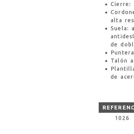
Cierre: 
Cordone
alta res
Suela: 
antides
de dobl
Puntera
Talón a
Plantil
de acer
REFEREN
1026