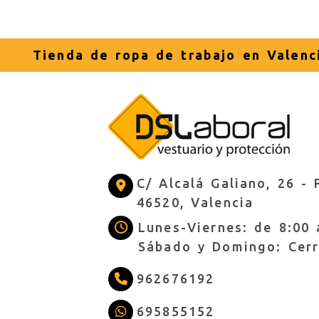
Tienda de ropa de trabajo en Valenc
C/ Alcalá Galiano, 26 -
46520,
Valencia
Lunes-Viernes: de 8:00 
Sábado y Domingo: Cer
962676192
695855152