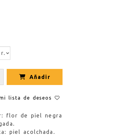
Añadir
mi lista de deseos
r: flor de piel negra
gada.
a: piel acolchada.