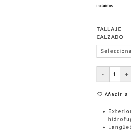
incluidos
TALLAJE
CALZADO
-
+
Añadir a 
Exterio
hidrofu
Lengüet