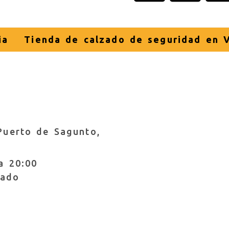
ia
Tienda de calzado de seguridad en V
Puerto de Sagunto,
a 20:00
rado