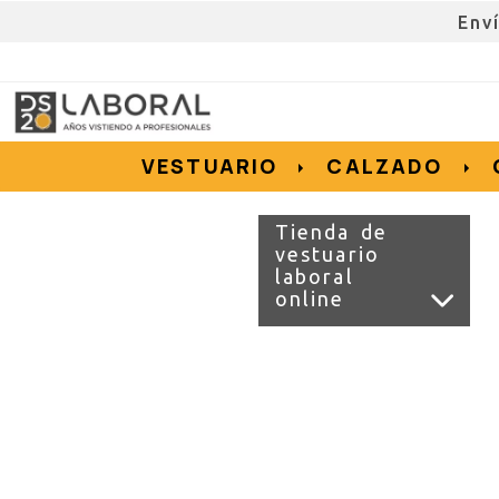
Env
962676192
695855152
657956128
e.salvador
dslvestuario.com
VESTUARIO
CALZADO
Tienda de
vestuario
laboral
online