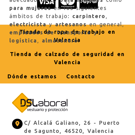
para mujeres
en los siguientes
ámbitos de trabajo:
carpintero
,
electricista
y
artesanos
en general,
Tienda de ropa de trabajo en
empleados de transporte y
Valencia
logística
,
almacenero
.
Tienda de calzado de seguridad en
Valencia
Dónde estamos
Contacto
C/ Alcalá Galiano, 26 -
Puerto
de Sagunto,
46520,
Valencia