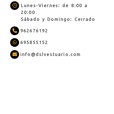
Lunes-Viernes: de 8:00 a
20:00
Sábado y Domingo: Cerrado
962676192
695855152
info
dslves
info
dslvestuario.com