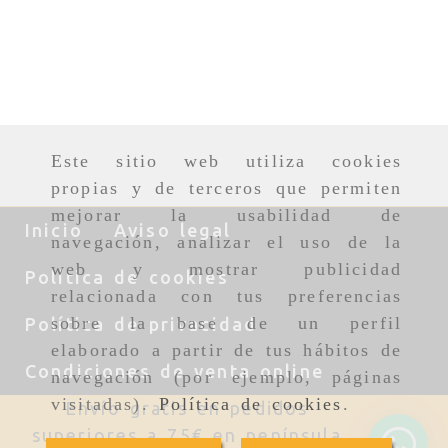
Este sitio web utiliza cookies
propias y de terceros que permiten
mejorar la usabilidad de
Inicio
Aviso legal
navegación, analizar el uso de la
web y mostrar publicidad
Política de cookies
relacionada con tus preferencias
sobre la base de un perfil
Política de privacidad
elaborado a partir de tus hábitos de
Condiciones de venta online
navegación (por ejemplo, páginas
visitadas).
Política de cookies
.
Envío gratis en pedidos
superiores a 75€ en península