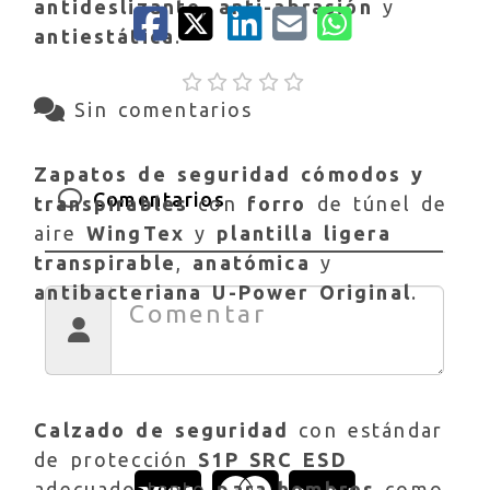
antideslizante
,
anti-abrasión
y
antiestática
.
Sin comentarios
Zapatos de seguridad cómodos y
Comentarios
transpirables
con
forro
de túnel de
aire
WingTex
y
plantilla ligera
transpirable
,
anatómica
y
antibacteriana U-Power Original
.
Calzado de seguridad
con estándar
de protección
S1P SRC ESD
adecuado tanto
para hombres
como